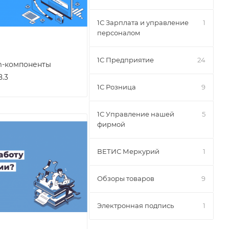
1С Зарплата и управление
1
персоналом
1С Предприятие
24
m-компоненты
.3
1С Розница
9
1С Управление нашей
5
фирмой
ВЕТИС Меркурий
1
Обзоры товаров
9
Электронная подпись
1