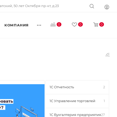
тский, 50 лет Октября пр-кт, д.23
0
0
0
КОМПАНИЯ
1C Отчетность
2
1C Управление торговлей
1
1С Бухгалтерия предприятия
27